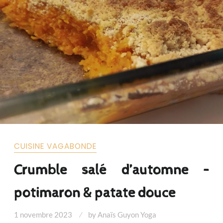
VOTRE
BÉBÉ
CUISINE VAGABONDE
Crumble salé d’automne –
potimaron & patate douce
1 novembre 2023
by
Anaïs Guyon Yoga