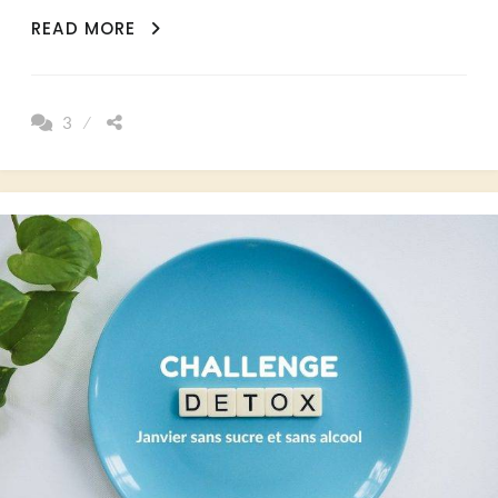
RECETTE
READ MORE
DU
GHEE
(BEURRE
3
CLARIFIÉ)