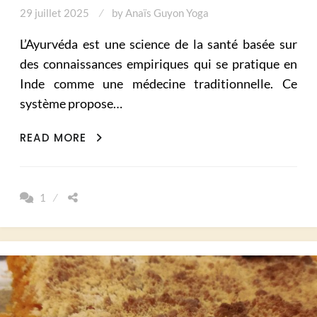
29 juillet 2025
by
Anaïs Guyon Yoga
L’Ayurvéda est une science de la santé basée sur
des connaissances empiriques qui se pratique en
Inde comme une médecine traditionnelle. Ce
système propose…
L’AYURVÉDA
READ MORE
DÈS
LA
NAISSANCE
1
:
COMPRENDRE
ET
APPRÉHENDER
LE
DOSHA
DE