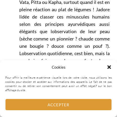
Vata, Pitta ou Kapha, surtout quand il est en
pleine réaction au plat de légumes ! Jadore
lidée de classer ces minuscules humains
selon des principes ayurvédiques aussi
élégants que lobservation de leur peau
(sèche comme un pionnier ? chaude comme
une bougie ? douce comme un pouf ?).
Lobservation quotidienne, cest bien, mais la
prochaine fois quun de mes enfants pleure
Cookies
comme une petite fièvre, je ne vais pas
chercher de thérapie par les huiles chaudes,
Pour offrir la meilleure expérience visuelle lors de votre visite, nous utilisons les
cookies pour stocker et accéder aux informations des appareils. Le fait de ne pas
merci. Bonne chance à tous ces parents en
consentir ou de retirer son consentement peut avoir un effet négatif sur le bon
quête déquilibre Vata-Pitta-Kapha !
affichage du site.
Répondre
ACCEPTER