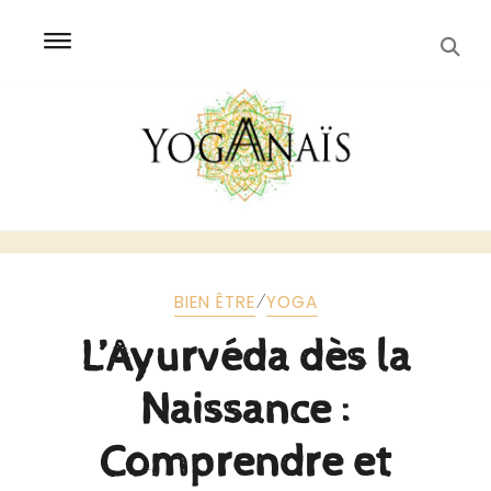
SEA
Skip
Skip
to
to
navigation
content
⁄
BIEN ÊTRE
YOGA
L’Ayurvéda dès la
Naissance :
Comprendre et