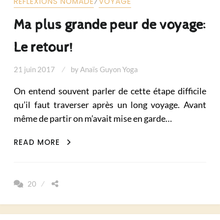
⁄
RÉFLEXIONS NOMADE
VOYAGE
Ma plus grande peur de voyage:
Le retour!
21 juin 2017
by
Anaïs Guyon Yoga
On entend souvent parler de cette étape difficile
qu’il faut traverser après un long voyage. Avant
même de partir on m’avait mise en garde…
MA
READ MORE
PLUS
GRANDE
PEUR
20
DE
VOYAGE:
LE