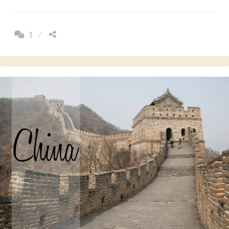
RAID
EN
4×4
1
DES
PLUS
AVENTUREUX
AU
NORD
DE
L’AUSTRALIE