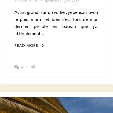
15 avril 2018
by
Anaïs Guyon Yoga
Ayant grandi sur un voilier, je pensais avoir
le pied marin, et bien c’est lors de mon
dernier périple en bateau que j’ai
littéralement…
VOYAGE
READ MORE
EN
VOILIER,
COMMENT
4
J’AI
SURVÉCU
AU
MAL
DE
MER