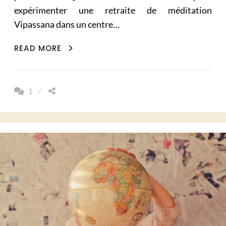
expérimenter une retraite de méditation
Vipassana dans un centre…
MÉDITATION
READ MORE
VIPASSANA
MES
10
1
JOURS
DE
SILENCE
(PART
1)