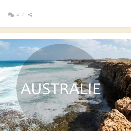
SES
PEURS
4
AVANT
UN
GRAND
DÉPART!