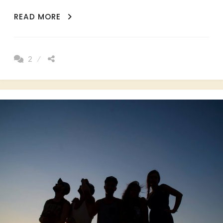
LES
READ MORE
16
QUALITÉS
QUE
2
LE
VOYAGE
DÉVELOPPE