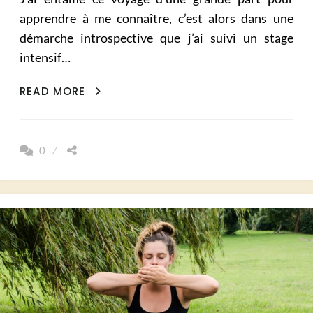
apprendre à me connaître, c’est alors dans une
démarche introspective que j’ai suivi un stage
intensif…
MA
READ MORE
RETRAITE
DE
MÉDITATION
0
EN
TOTALE
IMMERSION
(PART
2)