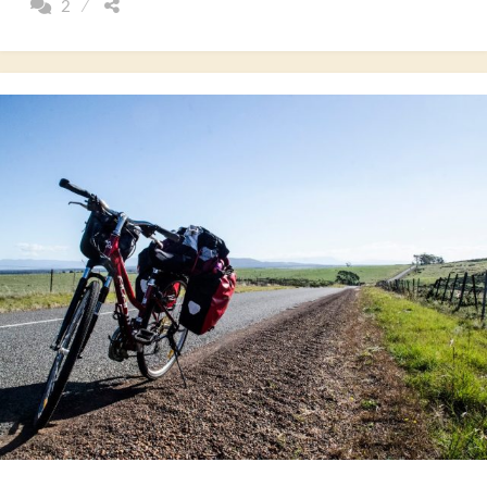
2
UN
PAYS
QUI
M’ATTIRAIT
ET
POURTANT