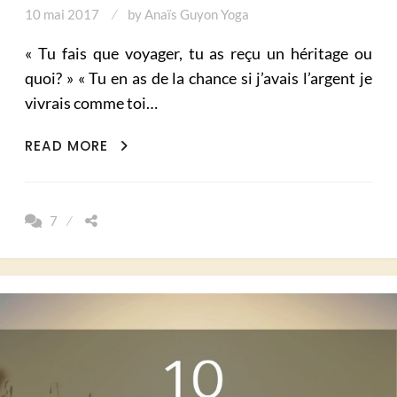
10 mai 2017
by
Anaïs Guyon Yoga
« Tu fais que voyager, tu as reçu un héritage ou
quoi? » « Tu en as de la chance si j’avais l’argent je
vivrais comme toi…
OUI
READ MORE
JE
VOYAGE,
NON
7
JE
N’AI
PAS
GAGNÉ
AU
LOTO!