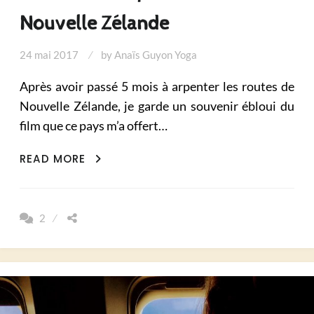
Nouvelle Zélande
24 mai 2017
by
Anaïs Guyon Yoga
Après avoir passé 5 mois à arpenter les routes de
Nouvelle Zélande, je garde un souvenir ébloui du
film que ce pays m’a offert…
MES
READ MORE
10
COUPS
DE
2
COEUR
EN
NOUVELLE
ZÉLANDE