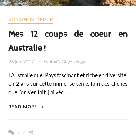
VOYAGE INTÉRIEUR
Mes 12 coups de coeur en
Australie !
28 juin 2017
by
Anaïs Guyon Yoga
L’Australie quel Pays fascinant et riche en diversité,
en 2 ans sur cette immense terre, loin des clichés
que l’on s’en fait, j’ai vécu…
MES
READ MORE
12
COUPS
DE
7
COEUR