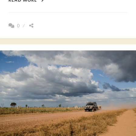
AVANTAGES
ET
INCONVÉNIENTS
0
DE
VOYAGER
AVEC
DES
INCONNUS!