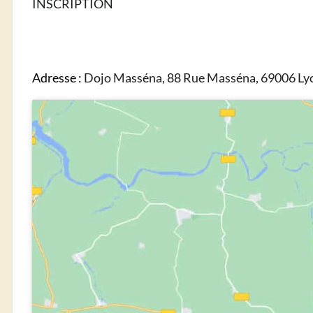
INSCRIPTION
Adresse :
Dojo Masséna, 88 Rue Masséna, 69006 Lyo