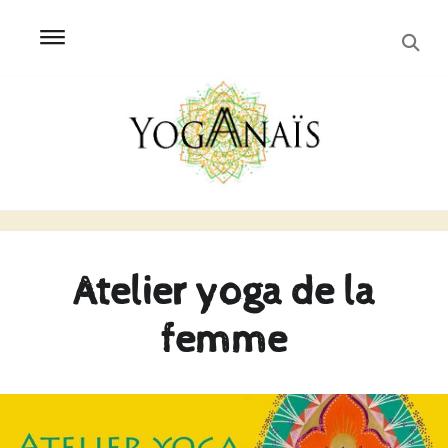
SEA
Skip
Skip
to
to
navigation
content
Atelier yoga de la
femme