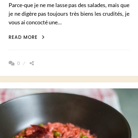
Parce-que je ne me lasse pas des salades, mais que
je ne digère pas toujours très biens les crudités, je
vous ai concocté une…
SALADE
READ MORE
DE
QUINOA
BETTERAVE
0
ET
PETIT
POIS