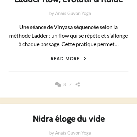
by
Anaïs Guyon Yoga
Une séance de Vinyasa séquencée selon la
méthode Ladder : un flow qui se répète et s’allonge
à chaque passage. Cette pratique permet…
LADDER
READ MORE
FLOW,
ÉVOLUTIF
&
8
FLUIDE
Nidra éloge du vide
by
Anaïs Guyon Yoga