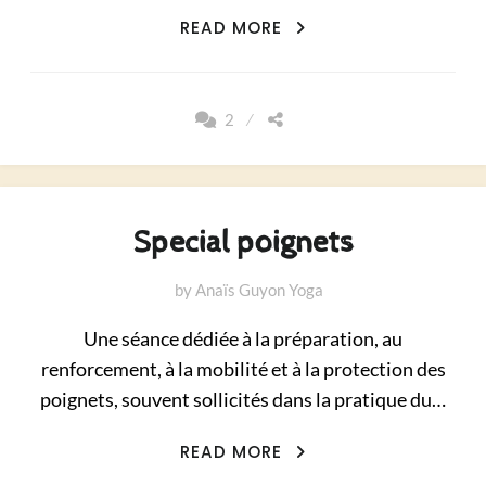
REMETTRE
READ MORE
DU
FLOW
DANS
2
LE
CORPS
Special poignets
by
Anaïs Guyon Yoga
Une séance dédiée à la préparation, au
renforcement, à la mobilité et à la protection des
poignets, souvent sollicités dans la pratique du…
SPECIAL
READ MORE
POIGNETS