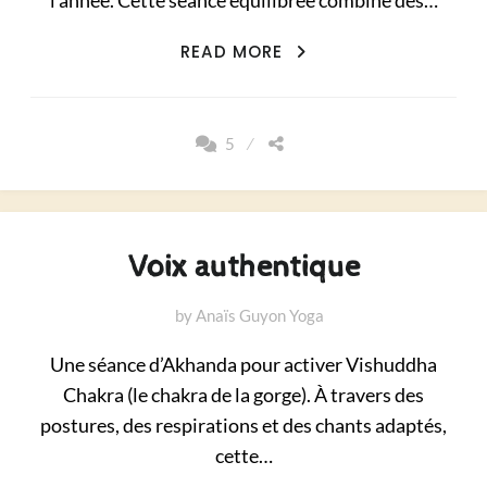
l'année. Cette séance équilibrée combine des…
EQUILIBRE
READ MORE
ESSENTIEL
5
Voix authentique
by
Anaïs Guyon Yoga
Une séance d’Akhanda pour activer Vishuddha
Chakra (le chakra de la gorge). À travers des
postures, des respirations et des chants adaptés,
cette…