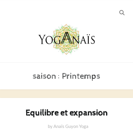
SEA
Skip
Skip
to
to
navigation
content
saison :
Printemps
Equilibre et expansion
by
Anaïs Guyon Yoga