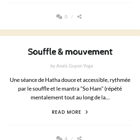
0
Souffle & mouvement
by
Anaïs Guyon Yoga
Une séance de Hatha douce et accessible, rythmée
par le souffle et le mantra "So Ham" (répété
mentalement tout au long de la…
SOUFFLE
READ MORE
&
MOUVEMENT
4