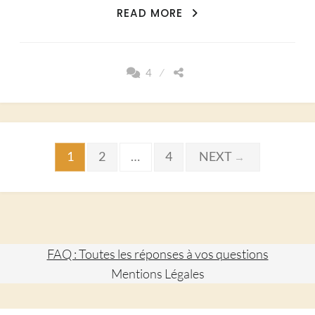
VOIX
READ MORE
AUTHENTIQUE
4
Pagination
1
2
…
4
NEXT
→
des
publications
FAQ : Toutes les réponses à vos questions
Mentions Légales