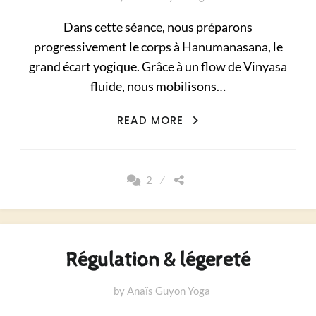
Dans cette séance, nous préparons
progressivement le corps à Hanumanasana, le
grand écart yogique. Grâce à un flow de Vinyasa
fluide, nous mobilisons…
FLOW
READ MORE
DE
PRÉPARATION
À
2
HANUMANASANA
Régulation & légereté
by
Anaïs Guyon Yoga