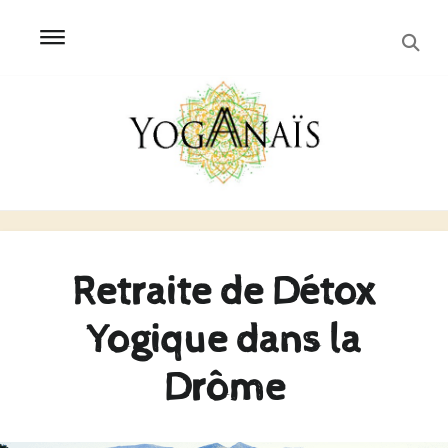
SEA
Skip
Skip
to
to
navigation
content
Retraite de Détox
Yogique dans la
Drôme