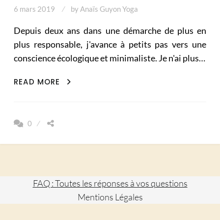
6 mars 2019
by
Anaïs Guyon Yoga
Depuis deux ans dans une démarche de plus en
plus responsable, j'avance à petits pas vers une
conscience écologique et minimaliste. Je n'ai plus…
DÉFI
READ MORE
FÉVRIER
SANS
SUPERMARCHÉ
0
UN
VRAI
IMPACT
SUR
MA
FAQ : Toutes les réponses à vos questions
CONSOMMATION
Mentions Légales