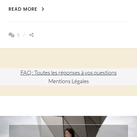
UNE
READ MORE
FORMATION
DE
YOGA
5
EN
INDE
QUI
A
CHANGER
FAQ : Toutes les réponses à vos questions
MA
Mentions Légales
VIE