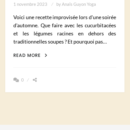
1 novembre 2023
by
Anaïs Guyon Yoga
Voici une recette improvisée lors d'une soirée
d'automne. Que faire avec les cucurbitacées
et les légumes racines en dehors des
traditionnelles soupes ? Et pourquoi pas…
CRUMBLE
READ MORE
SALÉ
D’AUTOMNE
–
0
POTIMARON
&
PATATE
DOUCE