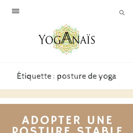
SEA
Skip
Skip
to
to
navigation
content
Étiquette :
posture de yoga