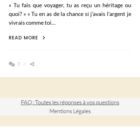
« Tu fais que voyager, tu as reçu un héritage ou
quoi? » « Tu en as de la chance si j’avais l’argent je
vivrais comme toi…
OUI
READ MORE
JE
VOYAGE,
NON
7
JE
N’AI
PAS
GAGNÉ
AU
FAQ : Toutes les réponses à vos questions
LOTO!
Mentions Légales