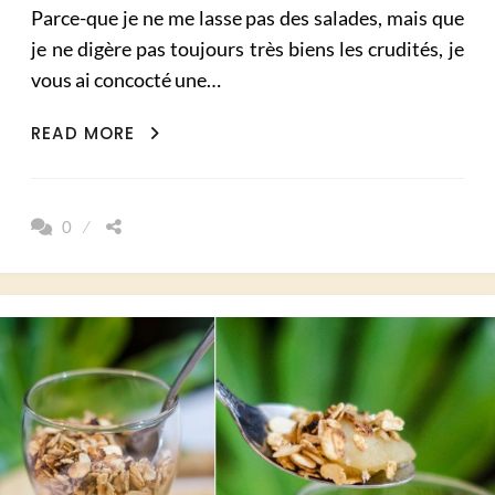
Parce-que je ne me lasse pas des salades, mais que
je ne digère pas toujours très biens les crudités, je
vous ai concocté une…
SALADE
READ MORE
DE
QUINOA
BETTERAVE
0
ET
PETIT
POIS