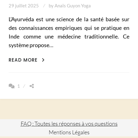
29 juillet 2025
by
Anaïs Guyon Yoga
L’Ayurvéda est une science de la santé basée sur
des connaissances empiriques qui se pratique en
Inde comme une médecine traditionnelle. Ce
système propose…
L’AYURVÉDA
READ MORE
DÈS
LA
NAISSANCE
1
:
COMPRENDRE
ET
APPRÉHENDER
LE
FAQ : Toutes les réponses à vos questions
DOSHA
Mentions Légales
DE