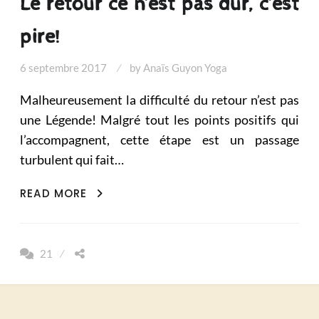
Le retour ce n’est pas dur, c’est
pire!
6 septembre 2017
by
Anaïs Guyon Yoga
Malheureusement la difficulté du retour n’est pas
une Légende! Malgré tout les points positifs qui
l’accompagnent, cette étape est un passage
turbulent qui fait…
LE
READ MORE
RETOUR
CE
N’EST
21
PAS
DUR,
C’EST
PIRE!