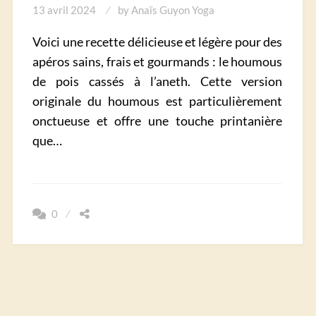
13 avril 2024
by
Anaïs Guyon Yoga
Voici une recette délicieuse et légère pour des
apéros sains, frais et gourmands : le houmous
de pois cassés à l’aneth. Cette version
originale du houmous est particulièrement
onctueuse et offre une touche printanière
que…
0