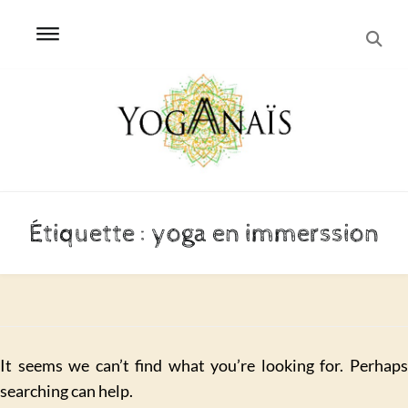
SEA
Skip
Skip
to
to
navigation
content
Étiquette :
yoga en immerssion
It seems we can’t find what you’re looking for. Perhaps
searching can help.