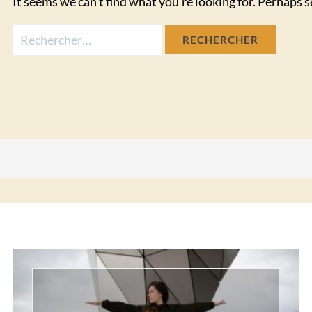
It seems we can’t find what you’re looking for. Perhaps s
Rechercher :