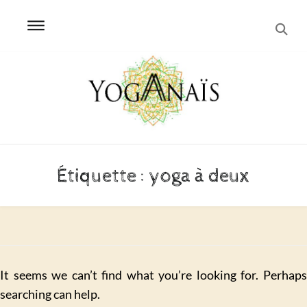
SEA
Skip
Skip
to
to
navigation
content
Étiquette :
yoga à deux
It seems we can’t find what you’re looking for. Perhaps
searching can help.