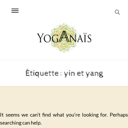
SEA
Skip
Skip
to
to
navigation
content
Étiquette :
yin et yang
It seems we can’t find what you’re looking for. Perhaps
searching can help.