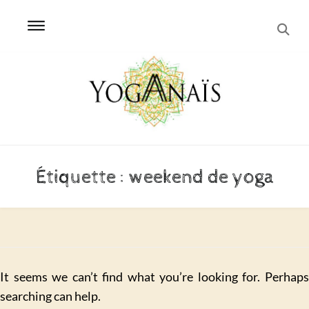
SEA
Skip
Skip
to
to
navigation
content
Étiquette :
weekend de yoga
It seems we can’t find what you’re looking for. Perhaps
searching can help.