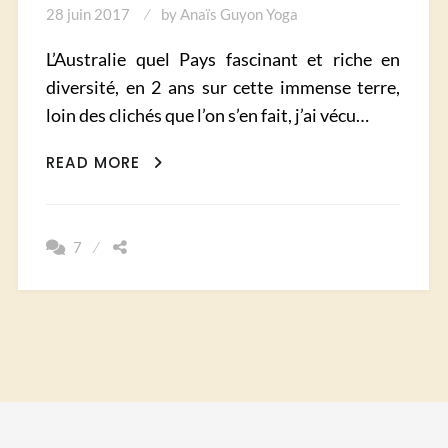
28 juin 2017
by
Anaïs Guyon Yoga
L’Australie quel Pays fascinant et riche en
diversité, en 2 ans sur cette immense terre,
loin des clichés que l’on s’en fait, j’ai vécu…
MES
READ MORE
12
COUPS
DE
7
COEUR
EN
AUSTRALIE
!