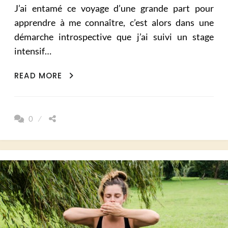
J’ai entamé ce voyage d’une grande part pour
apprendre à me connaître, c’est alors dans une
démarche introspective que j’ai suivi un stage
intensif…
MA
READ MORE
RETRAITE
DE
MÉDITATION
0
EN
TOTALE
IMMERSION
(PART
2)