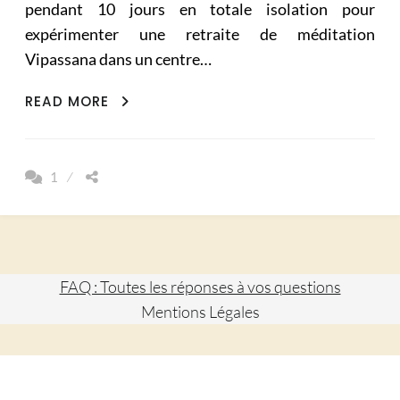
pendant 10 jours en totale isolation pour
expérimenter une retraite de méditation
Vipassana dans un centre…
MÉDITATION
READ MORE
VIPASSANA
MES
10
1
JOURS
DE
SILENCE
(PART
1)
FAQ : Toutes les réponses à vos questions
Mentions Légales