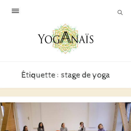
SEA
Skip
Skip
to
to
navigation
content
Étiquette :
stage de yoga