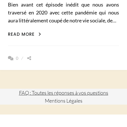
Bien avant cet épisode inédit que nous avons
traversé en 2020 avec cette pandémie qui nous
aura littéralement coupé de notre vie sociale, de…
VIE
READ MORE
VIRTUELLE
ET
PANDÉMIE
0
DE
SOLITUDE:
LE
MAL
DE
FAQ : Toutes les réponses à vos questions
NOTRE
Mentions Légales
SIÈCLE!