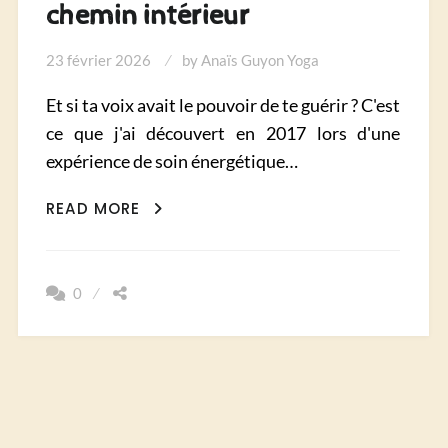
chemin intérieur
23 février 2026
by
Anaïs Guyon Yoga
Et si ta voix avait le pouvoir de te guérir ? C'est
ce que j'ai découvert en 2017 lors d'une
expérience de soin énergétique…
YOGA
READ MORE
DU
SON
&
0
MANTRA
:
QUAND
LA
VOIX
DEVIENT
CHEMIN