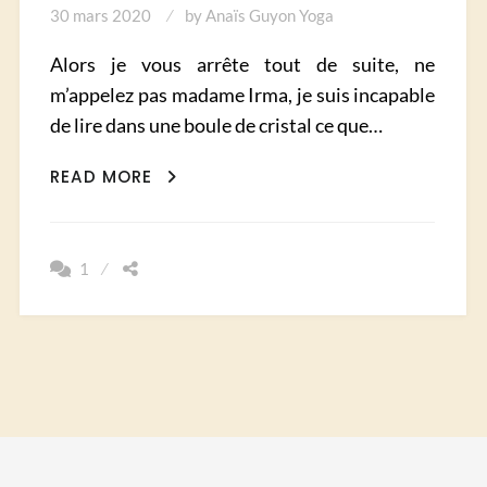
30 mars 2020
by
Anaïs Guyon Yoga
Alors je vous arrête tout de suite, ne
m’appelez pas madame Irma, je suis incapable
de lire dans une boule de cristal ce que…
QUAND
READ MORE
J’AI
DÉCOUVERT
QUE
1
J’ÉTAIS
VOYANTE