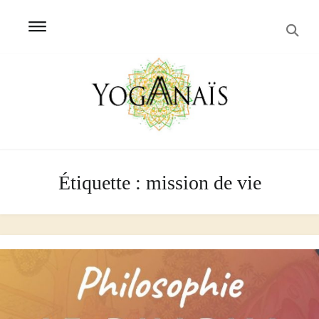
SEA
Skip
Skip
to
to
navigation
content
Étiquette :
mission de vie