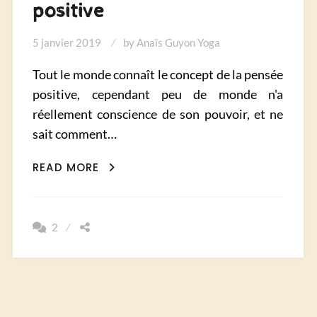
positive
5 janvier 2019
by
Anaïs Guyon Yoga
Tout le monde connaît le concept de la pensée
positive, cependant peu de monde n'a
réellement conscience de son pouvoir, et ne
sait comment…
COMMENT
READ MORE
MAITRISER
LE
POUVOIR
2
DE
LA
PENSÉE
POSITIVE