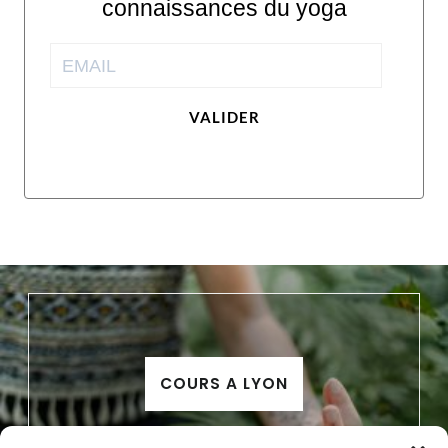
connaissances du yoga
VALIDER
COURS A LYON