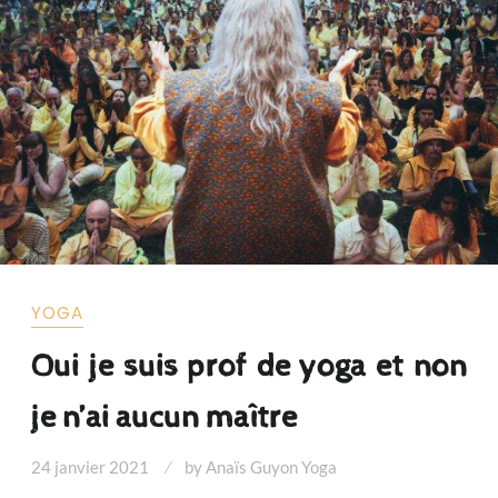
YOGA
Oui je suis prof de yoga et non
je n’ai aucun maître
24 janvier 2021
by
Anaïs Guyon Yoga