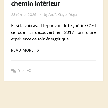
chemin intérieur
23 février 2026
by
Anaïs Guyon Yoga
Et si ta voix avait le pouvoir de te guérir ? C'est
ce que j'ai découvert en 2017 lors d'une
expérience de soin énergétique…
YOGA
READ MORE
DU
SON
&
0
MANTRA
:
QUAND
LA
VOIX
DEVIENT
CHEMIN