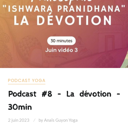
PODCAST YOGA
Podcast #8 – La dévotion –
30min
2 juin 2023
by
Anaïs Guyon Yoga