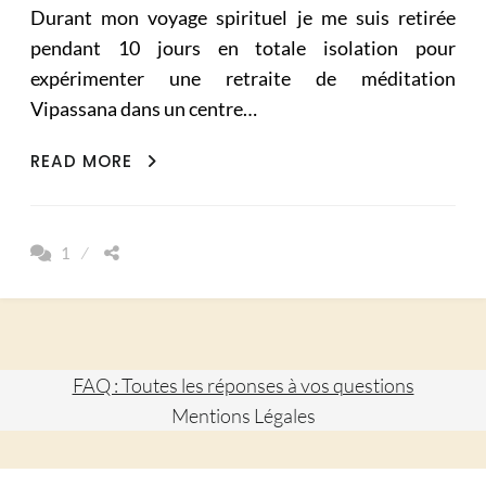
Durant mon voyage spirituel je me suis retirée
pendant 10 jours en totale isolation pour
expérimenter une retraite de méditation
Vipassana dans un centre…
MÉDITATION
READ MORE
VIPASSANA
MES
10
1
JOURS
DE
SILENCE
(PART
1)
FAQ : Toutes les réponses à vos questions
Mentions Légales