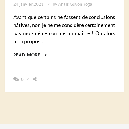
24 janvier 2021
by
Anaïs Guyon Yoga
Avant que certains ne fassent de conclusions
hâtives, non je ne me considère certainement
pas moi-même comme un maître ! Ou alors
mon propre…
OUI
READ MORE
JE
SUIS
PROF
0
DE
YOGA
ET
NON
JE
N’AI
AUCUN