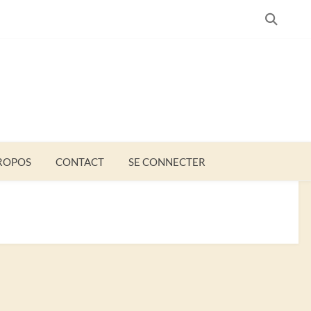
SEARC
ROPOS
CONTACT
SE CONNECTER