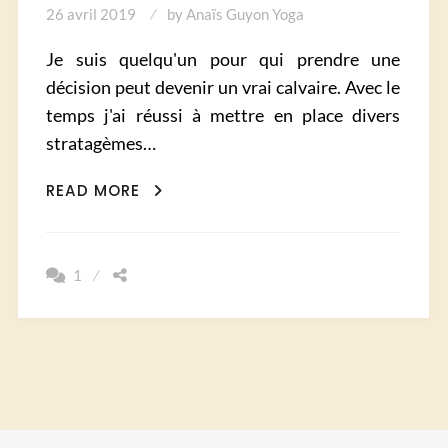
26 avril 2019
by
Anaïs Guyon Yoga
Je suis quelqu'un pour qui prendre une
décision peut devenir un vrai calvaire. Avec le
temps j'ai réussi à mettre en place divers
stratagèmes…
COMMENT
READ MORE
TOUJOURS
PRENDRE
LES
1
BONNES
DÉCISIONS