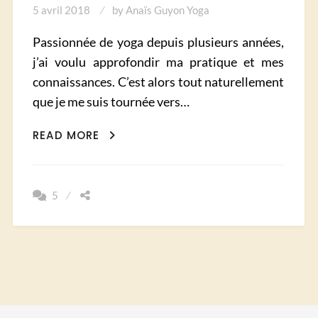
5 avril 2018
by
Anaïs Guyon Yoga
Passionnée de yoga depuis plusieurs années,
j’ai voulu approfondir ma pratique et mes
connaissances. C’est alors tout naturellement
que je me suis tournée vers…
UNE
READ MORE
FORMATION
DE
YOGA
5
EN
INDE
QUI
A
CHANGER
MA
VIE