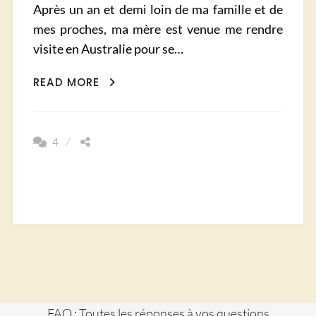
Après un an et demi loin de ma famille et de
mes proches, ma mère est venue me rendre
visite en Australie pour se…
LA
READ MORE
TASMANIE
À
VÉLO
4
FAQ : Toutes les réponses à vos questions