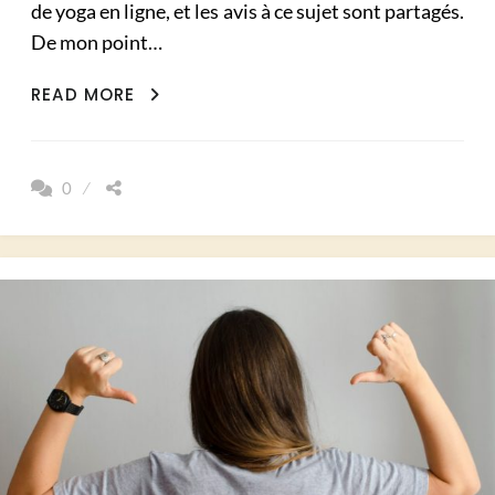
de yoga en ligne, et les avis à ce sujet sont partagés.
De mon point…
PEUT-
READ MORE
ON
APPRENDRE
LE
0
YOGA
DERRIÈRE
UN
ÉCRAN
?