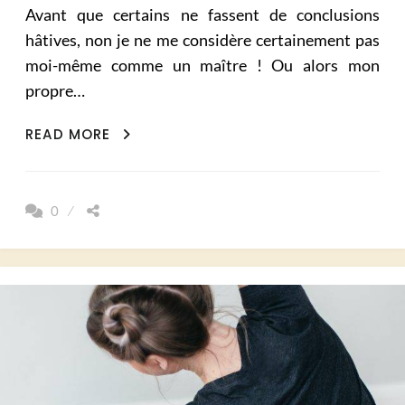
Avant que certains ne fassent de conclusions
hâtives, non je ne me considère certainement pas
moi-même comme un maître ! Ou alors mon
propre…
OUI
READ MORE
JE
SUIS
PROF
0
DE
YOGA
ET
NON
JE
N’AI
AUCUN
MAÎTRE