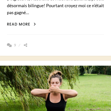
désormais bilingue! Pourtant croyez moi ce n’était
pas gagné…
MES
READ MORE
15
CONSEILS
POUR
9
PROGRESSER
SÉRIEUSEMENT
EN
ANGLAIS