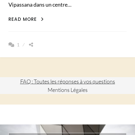
Vipassana dans un centre…
MÉDITATION
READ MORE
VIPASSANA
MES
10
1
JOURS
DE
SILENCE
(PART
1)
FAQ : Toutes les réponses à vos questions
Mentions Légales