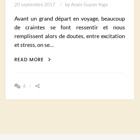
20 septembre 2017
by
Anaïs Guyon Yoga
Avant un grand départ en voyage, beaucoup
de craintes se font ressentir et nous
remplissent alors de doutes, entre excitation
et stress, on se…
COMMENT
READ MORE
VAINCRE
SES
PEURS
4
AVANT
UN
GRAND
DÉPART!