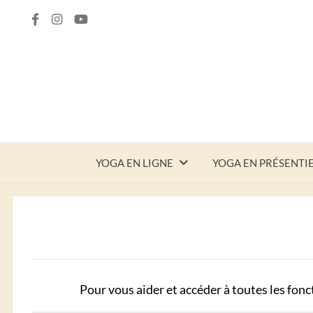
Skip
Skip
to
to
navigation
content
YOGA EN LIGNE
YOGA EN PRÉSENTI
Pour vous aider et accéder à toutes les fonc